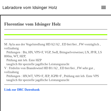
Labradore vom Idsinger Holz
Florentine vom Idsinger Holz
M: Ayla aus der Vogelsiedlung HD A2/A2 , ED frei/frei , FW vorzüglich ,
vollzahnig
Prüfungen : Btr, HN, VPS+F, VGP, SwII, Bringselverweiser, LN, JP/R, LS
800m, WT, HZP,
Prüfung mit leb. Ente HZP
tauglich für spezielle jagdliche Leistungszucht
V : Fridolin von Brandewind HD B1/A2 , ED frei/frei , FW sehr gut ,
vollzahnig
Prüfungen : HN,WT, VPS+F, JEP, JGPR+F , Prüfung mit leb. Ente VPS
tauglich für spezielle jagdliche Leistungszucht
Link zur DRC Datenbank